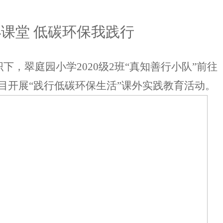
小课堂
低碳环保我践行
织下，翠庭园小学
2020级2班
“
真知善行小队
”
前往
目开展
“践行低碳环保生活”课外实践教育活动
。