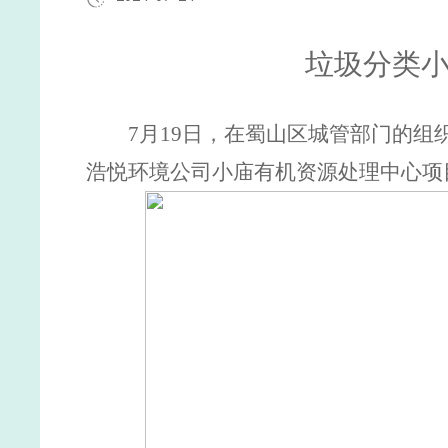
垃圾分类
7
月
19
日
，
在蜀山区城管部门的组
浩悦
环境
公司
小庙有机资源处理中心项