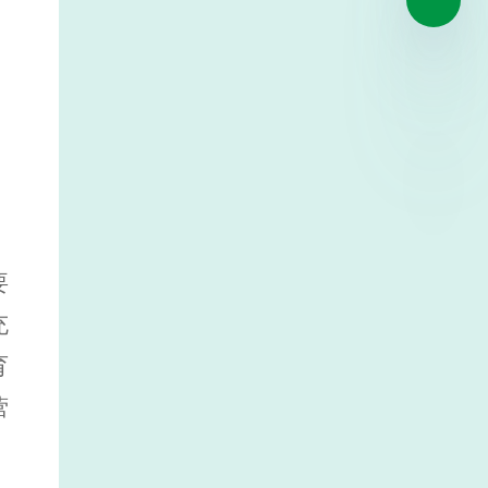
要
充
育
营